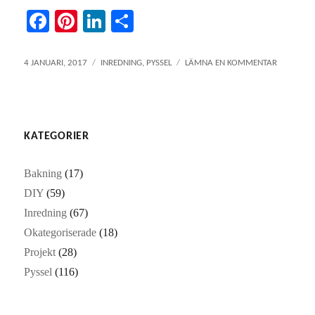
Fa
Pi
Li
D
ce
nt
nk
el
bo
er
ed
a
PUBLICERAT
KATEGORIER
TILL
4 JANUARI, 2017
INREDNING
,
PYSSEL
LÄMNA EN KOMMENTAR
DEN
FLYTT
ok
es
In
TILL
t
STOCKHO
OCH
KATEGORIER
KALENDE
FÖR
2017
Bakning
(17)
DIY
(59)
Inredning
(67)
Okategoriserade
(18)
Projekt
(28)
Pyssel
(116)