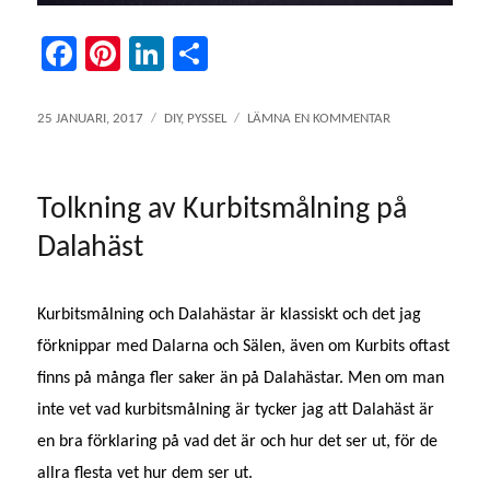
Fa
Pi
Li
D
ce
nt
nk
el
bo
er
ed
a
PUBLICERAT
KATEGORIER
TILL
25 JANUARI, 2017
DIY
,
PYSSEL
LÄMNA EN KOMMENTAR
DEN
KORT
ok
es
In
I
t
FORM
Tolkning av Kurbitsmålning på
AV
LP
Dalahäst
ALBUM
Kurbitsmålning och Dalahästar är klassiskt och det jag
förknippar med Dalarna och Sälen, även om Kurbits oftast
finns på många fler saker än på Dalahästar. Men om man
inte vet vad kurbitsmålning är tycker jag att Dalahäst är
en bra förklaring på vad det är och hur det ser ut, för de
allra flesta vet hur dem ser ut.