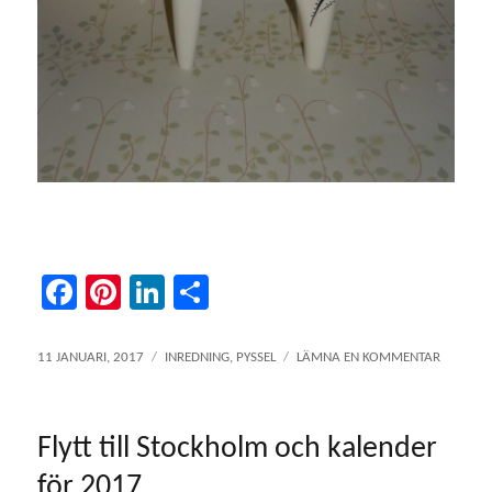
Fa
Pi
Li
D
ce
nt
nk
el
bo
er
ed
a
PUBLICERAT
KATEGORIER
TILL
11 JANUARI, 2017
INREDNING
,
PYSSEL
LÄMNA EN KOMMENTAR
DEN
TOLKNIN
ok
es
In
AV
t
KURBITS
Flytt till Stockholm och kalender
PÅ
DALAHÄ
för 2017